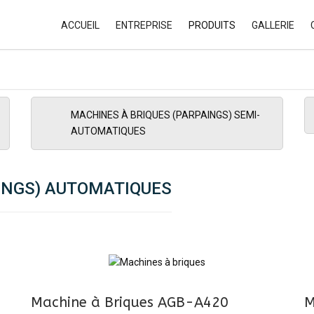
ACCUEIL
ENTREPRISE
PRODUITS
GALLERIE
MACHINES AUTOMATIQUES A
BRIQUES DE BETON
MACHINES SEMI-AUTO A BLOC
MACHINES À BRIQUES (PARPAINGS) SEMI-
BETON
AUTOMATIQUES
MODELES DE MOULES
INGS) AUTOMATIQUES
MODELES DE PALETTES
Machine à Briques AGB-A420
M